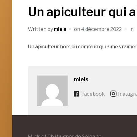
Un apiculteur qui 
Written by
miels
on
4 décembre 2022
in
Un apiculteur hors du commun qui aime vraimen
miels
Facebook
Instagr
Miels et Châtaignes de Sologne